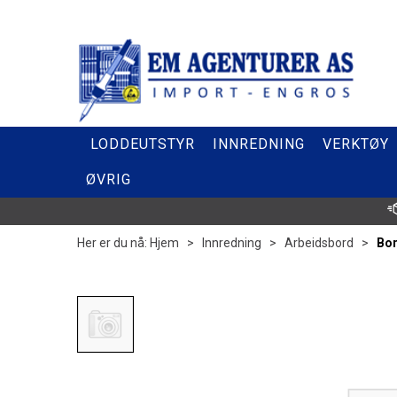
LODDEUTSTYR
INNREDNING
VERKTØY
ØVRIG
Her er du nå:
Hjem
>
Innredning
>
Arbeidsbord
>
Bo