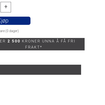
+
Kjøp
are (
0
dager)
 ER
2 500
KRONER UNNA Å FÅ FRI
FRAKT*