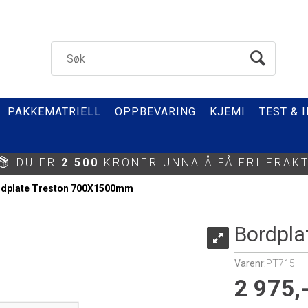
PAKKEMATRIELL
OPPBEVARING
KJEMI
TEST & 
DU ER
2 500
KRONER UNNA Å FÅ FRI FRAKT
rdplate Treston 700X1500mm
Bordpl
Varenr:
PT715
2 975,