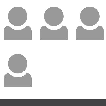
Ingrid Tone
Robin Lan
Gjestemoen
Salg/Nettbutikk
Økonomi/Regnskap
Tlf: 33 07 19 98
Tlf: 33 07 19 95
Send e-post
Send e-post
Thomas Langøen
Innkjøp/Salg
Tlf: 33 07 19 96
Send e-post