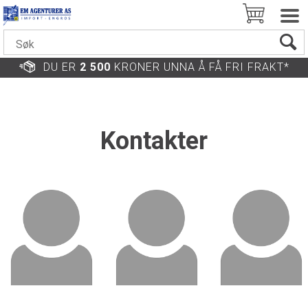
DU ER
2 500
KRONER UNNA Å FÅ FRI FRAKT*
Kontakter
Egil Myhre
Morten M
Daglig Leder
Økonomi/Salg
Tlf: 33 07 19 94
Tlf: 33 07 19 92
Send e-post
Send e-post