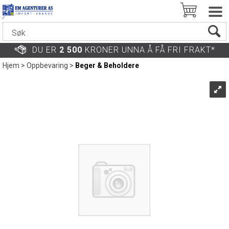
DU ER
2 500
KRONER UNNA Å FÅ FRI FRAKT*
Hjem
>
Oppbevaring
>
Beger & Beholdere