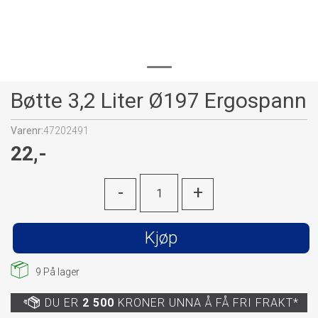
Bøtte 3,2 Liter Ø197 Ergospann
Varenr:
47202491
22,-
-
+
Kjøp
9
På lager
DU ER
2 500
KRONER UNNA Å FÅ FRI FRAKT*