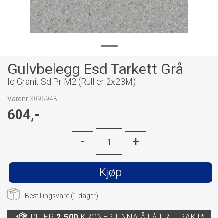
Gulvbelegg Esd Tarkett Grå
Iq Granit Sd Pr M2 (Rull er 2x23M)
Varenr:
3096948
604,-
-
+
Kjøp
Bestillingsvare (
1
dager)
DU ER
2 500
KRONER UNNA Å FÅ FRI FRAKT*