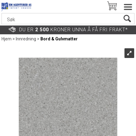
DU ER
2 500
KRONER UNNA Å FÅ FRI FRAKT*
Hjem
>
Innredning
>
Bord & Gulvmatter