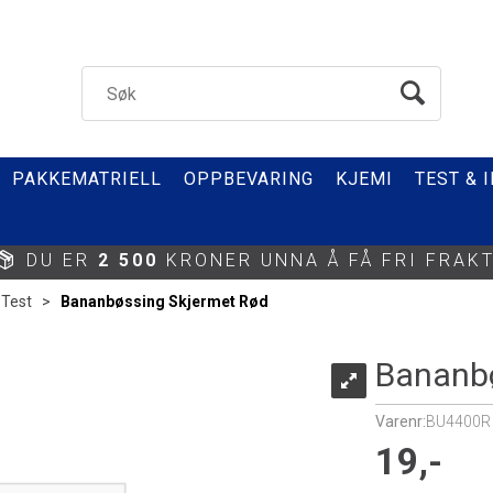
PAKKEMATRIELL
OPPBEVARING
KJEMI
TEST & 
DU ER
2 500
KRONER UNNA Å FÅ FRI FRAKT
 Test
>
Bananbøssing Skjermet Rød
Bananbø
Varenr:
BU4400R
19,-