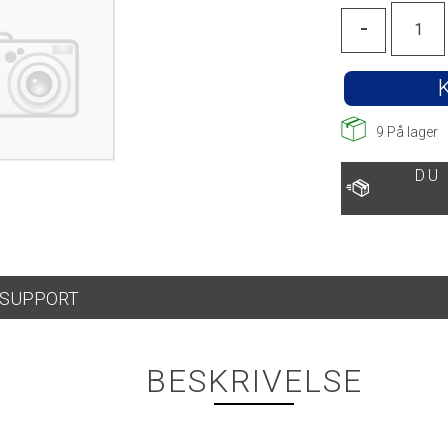
-
9
På lager
DU
SUPPORT
BESKRIVELSE