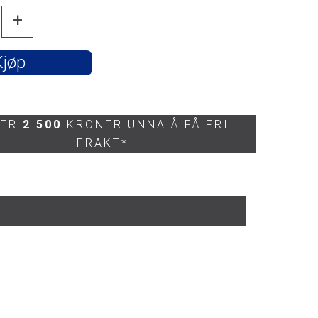
+
Kjøp
 ER
2 500
KRONER UNNA Å FÅ FRI
FRAKT*