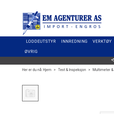
LODDEUTSTYR
INNREDNING
VERKTØY
ØVRIG
Her er du nå:
Hjem
>
Test & Inspeksjon
>
Multimeter &