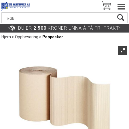
DU ER
2 500
KRONER UNNA Å FÅ FRI FRAKT*
Hjem
>
Oppbevaring
>
Pappesker