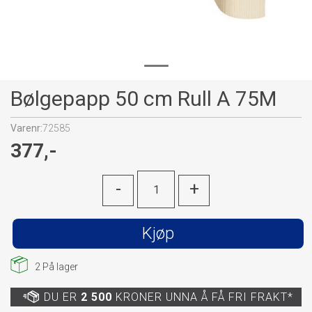
Bølgepapp 50 cm Rull A 75M
Varenr:
72585
377,-
-
+
Kjøp
2
På lager
DU ER
2 500
KRONER UNNA Å FÅ FRI FRAKT*