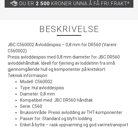
DU ER
2 500
KRONER UNNA Å FÅ FRI FRAKT*
BESKRIVELSE
JBC C560002 Avloddespiss – 0,8 mm for DR560 (Varenr:
C560002)
Presis avloddespiss med 0,8 mm diameter for JBC DR560
avloddehåndtak. Ideell for fjerning av loddetinn fra små
gjennomgående hull og komponenter på kretskort.
Teknisk informasjon:
Modell: C560002
Type: Hul avloddespiss
Diameter: 0,8 mm
Kompatibel med: JBC DR560 håndtak
Serie: C560
Bruksområde: Presis avlodding av THT-komponenter
Passer for: Standard og blyfri lodding
Enkel å bytte – rask oppvarming og god varmetransport