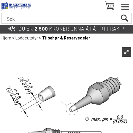
DU ER
2 500
KRONER UNNA Å FÅ FRI FRAKT*
Hjem
>
Loddeutstyr
>
Tilbehør & Reservedeler