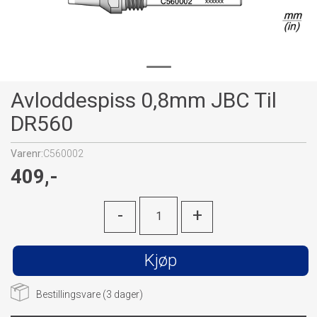
Avloddespiss 0,8mm JBC Til
DR560
Varenr:
C560002
409,-
-
+
Kjøp
Bestillingsvare (
3
dager)