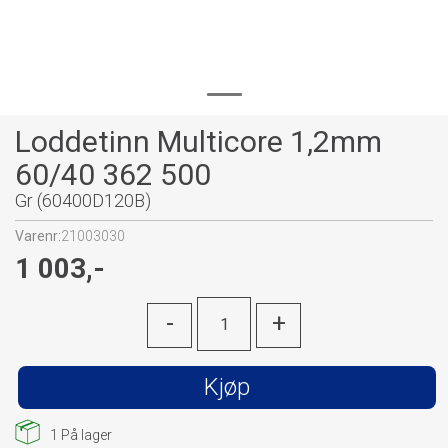
Loddetinn Multicore 1,2mm
60/40 362 500
Gr (60400D120B)
Varenr:
21003030
1 003,-
-
+
Kjøp
1
På lager