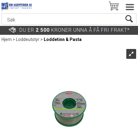
DU ER
2 500
KRONER UNNA Å FÅ FRI FRAKT*
Hjem
>
Loddeutstyr
>
Loddetinn & Pasta