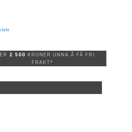
 liste
 ER
2 500
KRONER UNNA Å FÅ FRI
FRAKT*