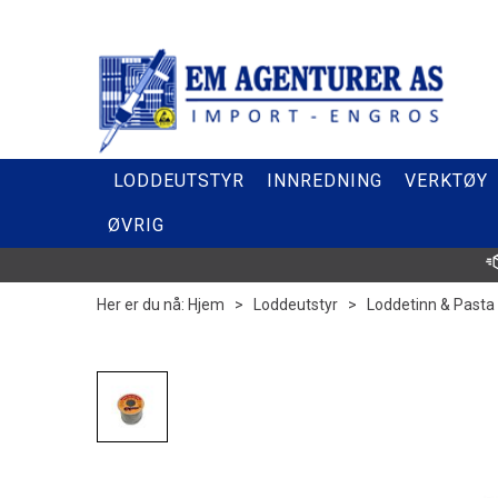
LODDEUTSTYR
INNREDNING
VERKTØY
ØVRIG
Her er du nå:
Hjem
>
Loddeutstyr
>
Loddetinn & Pasta