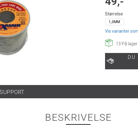
49,-
Størrelse
1,0MM
Vis varianter som
13
På lager
DU
SUPPORT
BESKRIVELSE