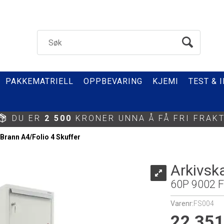
PAKKEMATRIELL
OPPBEVARING
KJEMI
TEST & 
DU ER
2 500
KRONER UNNA Å FÅ FRI FRAKT
Brann A4/Folio 4 Skuffer
Arkivsk
60P 9002 
Varenr:
FS004
22 351