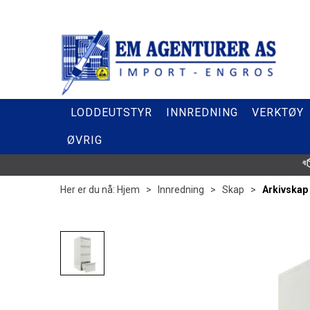
LODDEUTSTYR
INNREDNING
VERKTØY
ØVRIG
Her er du nå:
Hjem
>
Innredning
>
Skap
>
Arkivskap 