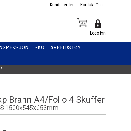
Kundesenter
Kontakt Oss
Logg inn
INSPEKSJON
SKO
ARBEIDSTØY
*
ap Brann A4/Folio 4 Skuffer
FS 1500x545x653mm
,-