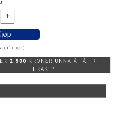
+
Kjøp
are (
1
dager)
 ER
2 500
KRONER UNNA Å FÅ FRI
FRAKT*