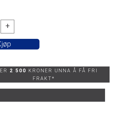
-
+
Kjøp
 ER
2 500
KRONER UNNA Å FÅ FRI
FRAKT*