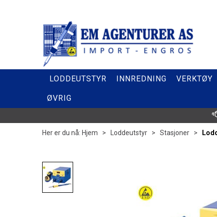
LODDEUTSTYR
INNREDNING
VERKTØY
ØVRIG
Her er du nå:
Hjem
>
Loddeutstyr
>
Stasjoner
>
Lodd