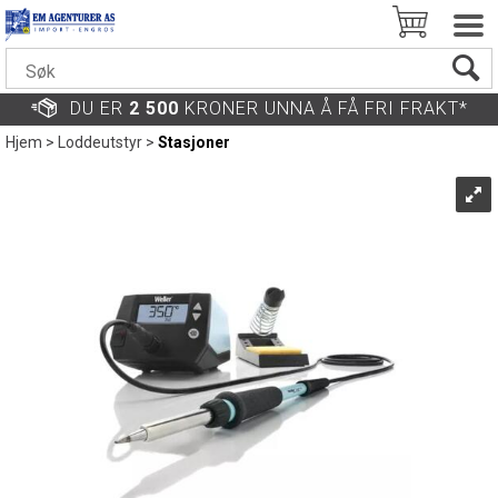
DU ER
2 500
KRONER UNNA Å FÅ FRI FRAKT*
Hjem
>
Loddeutstyr
>
Stasjoner