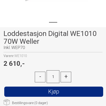
Loddestasjon Digital WE1010
70W Weller
Inkl. WEP70
Varenr:
WE1010
2 610,-
-
+
Kjøp
Bestillingsvare (
0
dager)