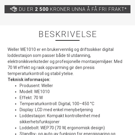
DU ER
2 500
KRONER UNNA Å FÅ FRI FRAKT*
BESKRIVELSE
Weller WE1010 er en brukervennlig og driftssikker digital
loddestasjon som passer både til utdanning,
elektronikkverksteder og profesjonelle montasjemiljøer. Med
70 W effekt og rask oppvarming gir den presis
temperaturkontroll og stabil ytelse.
Teknisk informasjon:
Produsent: Weller
Modell: WE1010
Effekt: 70 W
Temperaturkontroll: Digital, 100–450 °C
Display: LCD med enkel menybetjening
Loddestasjon: Kompakt kontrollenhet med
sikkerhetsfunksjoner
Loddebolt: WEP70 (70 W, ergonomisk design)
Standby- og auto-av funksjon for energisparing og